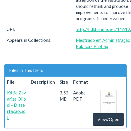
attention of the institution,
should rethink and propose
improvements to improve th
program still undervalued.
URI:
http://hdl.handle.net/1161
Appears in Collections:
Mestrado em Administração
Pública - Profiap
Files in This Item:
File
Description
Size
Format
Kátia Zav
3.53
Adobe
arize Olio
MB
PDF
si - Disse
rtação.pd
f
View/Open