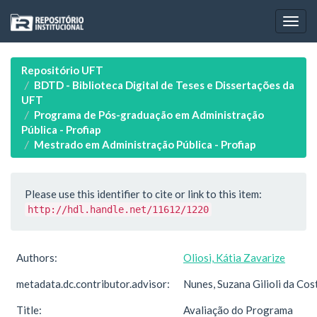
Skip
navigation
Repositório UFT
BDTD - Biblioteca Digital de Teses e Dissertações da
UFT
Programa de Pós-graduação em Administração
Pública - Profiap
Mestrado em Administração Pública - Profiap
Please use this identifier to cite or link to this item:
http://hdl.handle.net/11612/1220
Authors:
Oliosi, Kátia Zavarize
metadata.dc.contributor.advisor:
Nunes, Suzana Gilioli da Cos
Title:
Avaliação do Programa