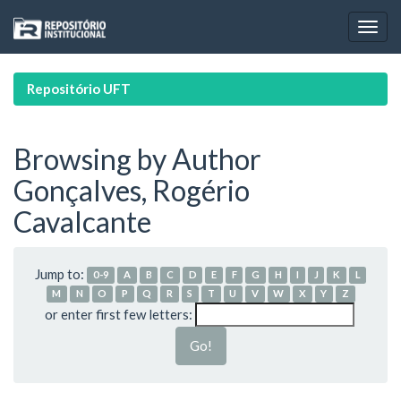
Skip
navigation
Repositório UFT
Browsing by Author
Gonçalves, Rogério
Cavalcante
Jump to:
0-9
A
B
C
D
E
F
G
H
I
J
K
L
M
N
O
P
Q
R
S
T
U
V
W
X
Y
Z
or enter first few letters: