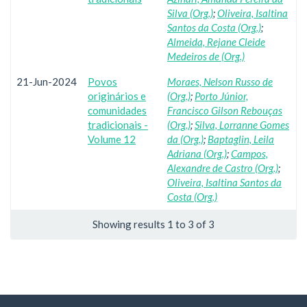
Silva (Org.)
;
Oliveira, Isaltina
Santos da Costa (Org.)
;
Almeida, Rejane Cleide
Medeiros de (Org.)
21-Jun-2024
Povos
Moraes, Nelson Russo de
originários e
(Org.)
;
Porto Júnior,
comunidades
Francisco Gilson Rebouças
tradicionais -
(Org.)
;
Silva, Lorranne Gomes
Volume 12
da (Org.)
;
Baptaglin, Leila
Adriana (Org.)
;
Campos,
Alexandre de Castro (Org.)
;
Oliveira, Isaltina Santos da
Costa (Org.)
Showing results 1 to 3 of 3