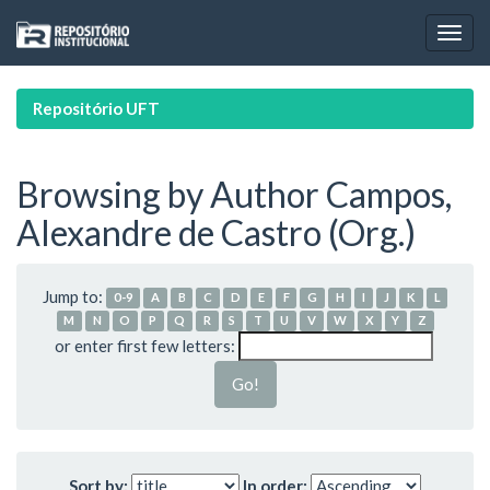
Skip
navigation
Repositório UFT
Browsing by Author Campos,
Alexandre de Castro (Org.)
Jump to:
0-9
A
B
C
D
E
F
G
H
I
J
K
L
M
N
O
P
Q
R
S
T
U
V
W
X
Y
Z
or enter first few letters:
Sort by:
In order: