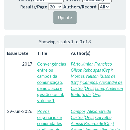
Results/Page
Authors/Record:
Showing results 1 to 3 of 3
Issue Date
Title
Author(s)
2017
Convergências
Pôrto Júnior, Francisco
entre os
Gilson Rebouças (Org.)
;
campos da
Moraes, Nelson Russo de
comunicação,
(Org.)
;
Campos, Alexandre de
democracia e
Castro (Org.)
;
Lima, Anderson
gestão social:
Rodolfo de (Org.)
volume 1
29-Jun-2026
Povos
Campos, Alexandre de
originários e
Castro (Org.)
;
Carvalho,
comunidades
Alonso Bezerra de (Org.)
;
tradicionais
Azinari, Amanda Pereira da