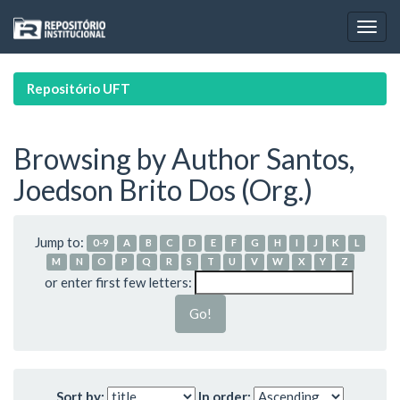
Skip
navigation
Repositório UFT
Browsing by Author Santos,
Joedson Brito Dos (Org.)
Jump to:
0-9
A
B
C
D
E
F
G
H
I
J
K
L
M
N
O
P
Q
R
S
T
U
V
W
X
Y
Z
or enter first few letters:
Sort by:
In order: