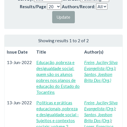
Results/Page
Authors/Record:
Showing results 1 to 2 of 2
Issue Date
Title
Author(s)
13-Jun-2022
Educação, pobreza e
Freire, Juciley Silva
desigualdade social:
Evangelista (Org.)
;
quem são os alunos
Santos, Joedson
pobres nos planos de
Brito Dos (Org.)
educação do Estado do
Tocantins
13-Jun-2022
Políticas e práticas
Freire, Juciley Silva
educacionais, pobreza
Evangelista (Org.)
;
e desigualdade social -
Santos, Joedson
Sujeitos e contextos
Brito Dos (Org.)
;
sociais: volume 2
Lopes, Francisca