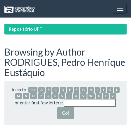
Skip
navigation
Repositório UFT
Browsing by Author
RODRIGUES, Pedro Henrique
Eustáquio
Jump to:
0-9
A
B
C
D
E
F
G
H
I
J
K
L
M
N
O
P
Q
R
S
T
U
V
W
X
Y
Z
or enter first few letters: