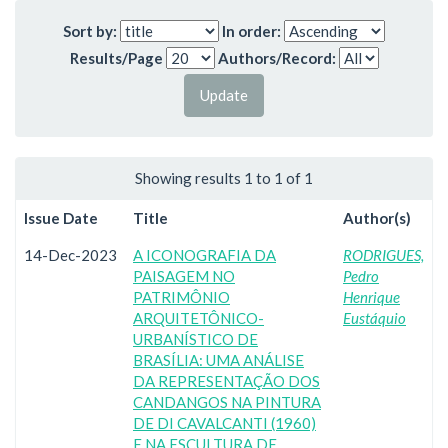
Sort by:
In order:
Results/Page
Authors/Record:
Showing results 1 to 1 of 1
Issue Date
Title
Author(s)
14-Dec-2023
A ICONOGRAFIA DA
RODRIGUES,
PAISAGEM NO
Pedro
PATRIMÔNIO
Henrique
ARQUITETÔNICO-
Eustáquio
URBANÍSTICO DE
BRASÍLIA: UMA ANÁLISE
DA REPRESENTAÇÃO DOS
CANDANGOS NA PINTURA
DE DI CAVALCANTI (1960)
E NA ESCULTURA DE