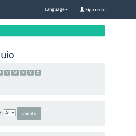
Language
Sign on to:
uio
U
V
W
X
Y
Z
d: