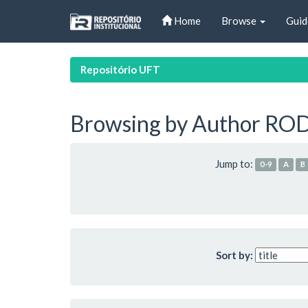
Skip
Home
Browse
Guid
navigation
Repositório UFT
Browsing by Author ROD
Jump to:
0-9
A
B
Sort by: