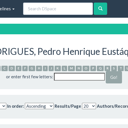
elines
RIGUES, Pedro Henrique Eustáq
C
D
E
F
G
H
I
J
K
L
M
N
O
P
Q
R
S
T
or enter first few letters:
In order:
Results/Page
Authors/Recor