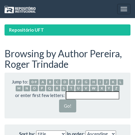
Skip
navigation
Repositório UFT
Browsing by Author Pereira,
Roger Trindade
Jump to:
0-9
A
B
C
D
E
F
G
H
I
J
K
L
M
N
O
P
Q
R
S
T
U
V
W
X
Y
Z
or enter first few letters:
Sort by:
In order: