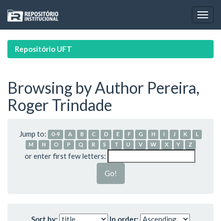
Skip
navigation
Repositório UFT
Browsing by Author Pereira,
Roger Trindade
Jump to:
0-9
A
B
C
D
E
F
G
H
I
J
K
L
M
N
O
P
Q
R
S
T
U
V
W
X
Y
Z
or enter first few letters:
Sort by:
In order: