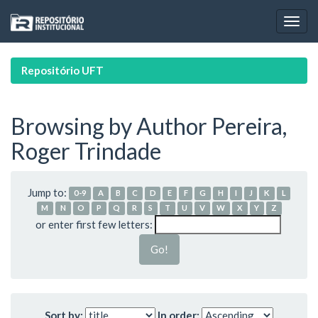
Skip
navigation
Repositório UFT
Browsing by Author Pereira,
Roger Trindade
Jump to:
0-9
A
B
C
D
E
F
G
H
I
J
K
L
M
N
O
P
Q
R
S
T
U
V
W
X
Y
Z
or enter first few letters:
Sort by:
In order: