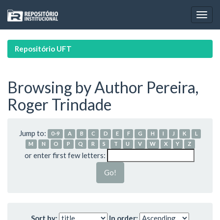
Skip
navigation
Repositório UFT
Browsing by Author Pereira,
Roger Trindade
Jump to:
0-9
A
B
C
D
E
F
G
H
I
J
K
L
M
N
O
P
Q
R
S
T
U
V
W
X
Y
Z
or enter first few letters:
Sort by:
In order: