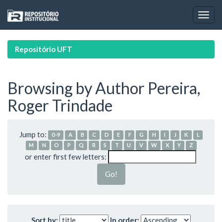
Skip
navigation
Repositório UFT
Browsing by Author Pereira,
Roger Trindade
Jump to:
0-9
A
B
C
D
E
F
G
H
I
J
K
L
M
N
O
P
Q
R
S
T
U
V
W
X
Y
Z
or enter first few letters:
Sort by:
In order: