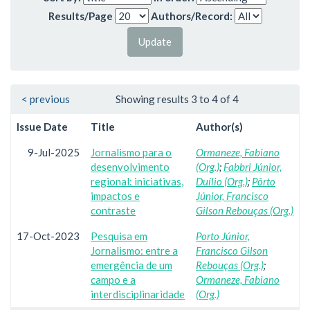
Results/Page
Authors/Record:
< previous
Showing results 3 to 4 of 4
Issue Date
Title
Author(s)
9-Jul-2025
Jornalismo para o
Ormaneze, Fabiano
desenvolvimento
(Org.)
;
Fabbri Júnior,
regional: iniciativas,
Duílio (Org.)
;
Pôrto
impactos e
Júnior, Francisco
contraste
Gilson Rebouças (Org.)
17-Oct-2023
Pesquisa em
Porto Júnior,
Jornalismo: entre a
Francisco Gilson
emergência de um
Rebouças (Org.)
;
campo e a
Ormaneze, Fabiano
interdisciplinaridade
(Org.)