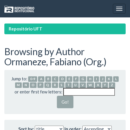
Skip
navigation
Repositório UFT
Browsing by Author
Ormaneze, Fabiano (Org.)
Jump to:
0-9
A
B
C
D
E
F
G
H
I
J
K
L
M
N
O
P
Q
R
S
T
U
V
W
X
Y
Z
or enter first few letters:
Sort by:
In order: