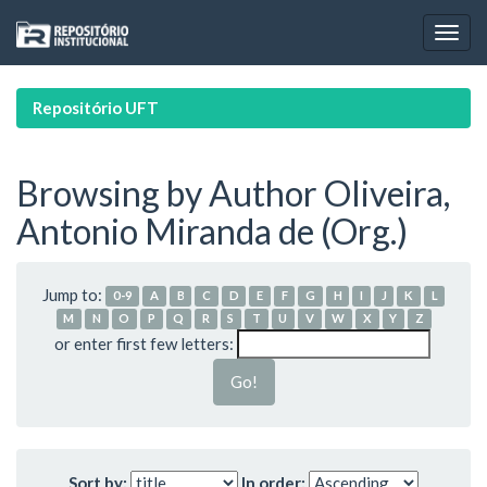
Skip
navigation
Repositório UFT
Browsing by Author Oliveira,
Antonio Miranda de (Org.)
Jump to:
0-9
A
B
C
D
E
F
G
H
I
J
K
L
M
N
O
P
Q
R
S
T
U
V
W
X
Y
Z
or enter first few letters:
Sort by:
In order: